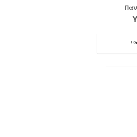
Παν
Πα